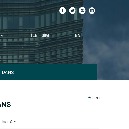
İLETİŞİM
EN
ZIDANS
Geri
ANS
 Ins. A.S.