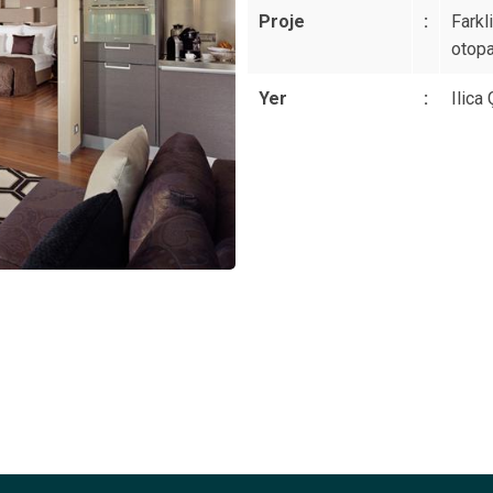
Proje
:
Farkl
otopa
Yer
:
Ilica